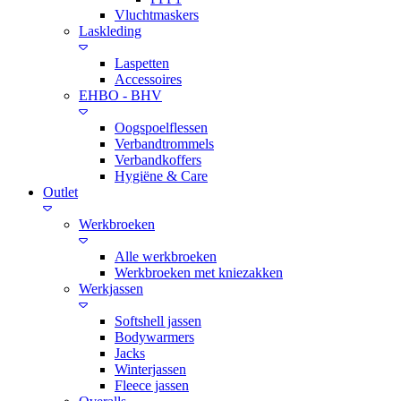
Vluchtmaskers
Laskleding
Laspetten
Accessoires
EHBO - BHV
Oogspoelflessen
Verbandtrommels
Verbandkoffers
Hygiëne & Care
Outlet
Werkbroeken
Alle werkbroeken
Werkbroeken met kniezakken
Werkjassen
Softshell jassen
Bodywarmers
Jacks
Winterjassen
Fleece jassen