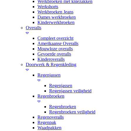
Werkbroeken met kniezakken
Werkshorts
Werkbroeken Jeans
Dames werkbroeken
Kinderwerkbroeken
Overalls
Compleet overzicht
Amerikaanse Overalls
Mouwloze overalls
Gevoerde overalls
Kinderoveralls
Doorwerk & Regenkleding
Regenjassen
Regenjassen
Regenjassen veiligheid
Regenbroeken
Regenbroeken
Regenbroeken veiligheid
Regenoveralls
Regenpak
Waadpakken