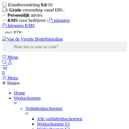
Klantbeoordeling
9,6
/10
Gratis
verzending vanaf €89,-
Persoonlijk
advies
KMS
voor bedrijven |
inloggen
Inloggen KMS
excl. BTW
incl. BTW
Menu
0
Menu
Sluiten
Home
Werkschoenen
Veiligheidsschoenen
Alle veiligheidsschoenen
Werkschoenen S3