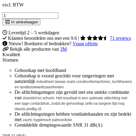
excl. BTW
In winkelwagen
Levertijd 2 – 5 werkdagen
Klanten beoordelen ons met een 9.6 |
71 reviews
Nieuw! Borduren of bedrukken?
Vraag offerte
Bekijk alle producten van
3M
Kwaliteit
Normen
Gehoorkap met hoofdband
Gehoorkap is vooral geschikt voor omgevingen met
aanzienlijk
industrieel lawaai zoals constructiemachines, luchthavens
en
landbouwwerkzaamheden
De afdichtingsringen zijn gevuld met een unieke combinatie
van
vloeistof en schuim. Het resultaat is een optimale afdichting met
een
lage contactdruk, zodat de gehoorkap zelfs na langere tijd nog
steeds
prettig zit
De afdichtingsringen hebben ventilatiekanalen en zijn bedekt
met
zacht, hygiënisch patroonfolie
Gemiddelde dempingswaarde SNR 31 dB(A)
SNR 31 dB(A)