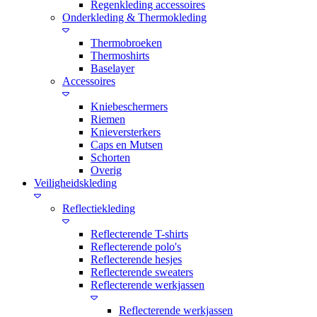
Regenkleding accessoires
Onderkleding & Thermokleding
Thermobroeken
Thermoshirts
Baselayer
Accessoires
Kniebeschermers
Riemen
Knieversterkers
Caps en Mutsen
Schorten
Overig
Veiligheidskleding
Reflectiekleding
Reflecterende T-shirts
Reflecterende polo's
Reflecterende hesjes
Reflecterende sweaters
Reflecterende werkjassen
Reflecterende werkjassen