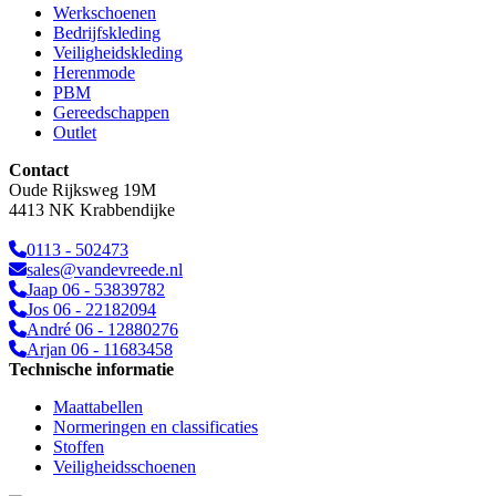
Werkschoenen
Bedrijfskleding
Veiligheidskleding
Herenmode
PBM
Gereedschappen
Outlet
Contact
Oude Rijksweg 19M
4413 NK Krabbendijke
0113 - 502473
sales@vandevreede.nl
Jaap
06 - 53839782
Jos
06 - 22182094
André
06 - 12880276
Arjan
06 - 11683458
Technische informatie
Maattabellen
Normeringen en classificaties
Stoffen
Veiligheidsschoenen