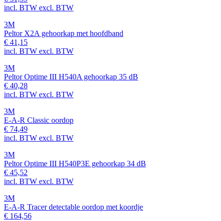
incl. BTW
excl. BTW
3M
Peltor X2A gehoorkap met hoofdband
€ 41,15
incl. BTW
excl. BTW
3M
Peltor Optime III H540A gehoorkap 35 dB
€ 40,28
incl. BTW
excl. BTW
3M
E-A-R Classic oordop
€ 74,49
incl. BTW
excl. BTW
3M
Peltor Optime III H540P3E gehoorkap 34 dB
€ 45,52
incl. BTW
excl. BTW
3M
E-A-R Tracer detectable oordop met koordje
€ 164,56