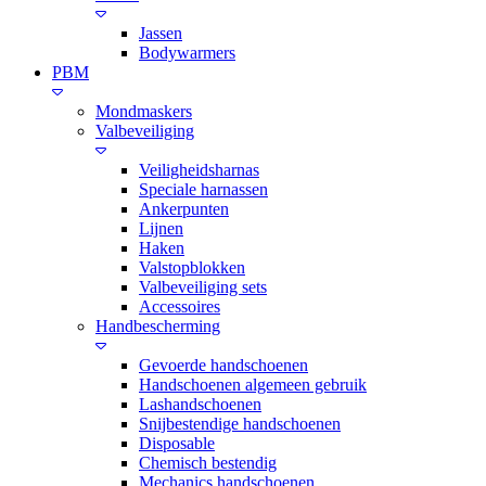
Jassen
Bodywarmers
PBM
Mondmaskers
Valbeveiliging
Veiligheidsharnas
Speciale harnassen
Ankerpunten
Lijnen
Haken
Valstopblokken
Valbeveiliging sets
Accessoires
Handbescherming
Gevoerde handschoenen
Handschoenen algemeen gebruik
Lashandschoenen
Snijbestendige handschoenen
Disposable
Chemisch bestendig
Mechanics handschoenen