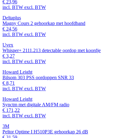
€ 23,96
incl. BTW
excl. BTW
Deltaplus
Magny Cours 2 gehoorkap met hoofdband
€ 24,56
incl. BTW
excl. BTW
Uvex
Whisper+ 2111.213 detectable oordop met koordje
€ 3,27
incl. BTW
excl. BTW
Howard Leight
Bilsom 303 PSS oordoppen SNR 33
€ 8,71
incl. BTW
excl. BTW
Howard Leight
Synctm met digitale AM/FM radio
€ 171,22
incl. BTW
excl. BTW
3M
Peltor Optime I H510P3E gehoorkap 26 dB
€ 31,59