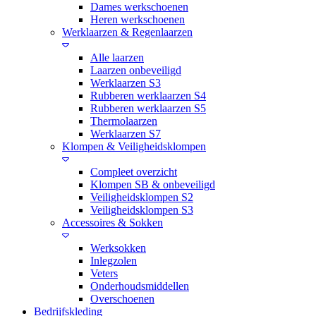
Dames werkschoenen
Heren werkschoenen
Werklaarzen & Regenlaarzen
Alle laarzen
Laarzen onbeveiligd
Werklaarzen S3
Rubberen werklaarzen S4
Rubberen werklaarzen S5
Thermolaarzen
Werklaarzen S7
Klompen & Veiligheidsklompen
Compleet overzicht
Klompen SB & onbeveiligd
Veiligheidsklompen S2
Veiligheidsklompen S3
Accessoires & Sokken
Werksokken
Inlegzolen
Veters
Onderhoudsmiddellen
Overschoenen
Bedrijfskleding