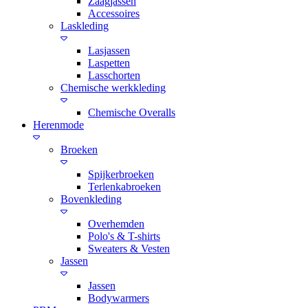
Zaagjassen
Accessoires
Laskleding
Lasjassen
Laspetten
Lasschorten
Chemische werkkleding
Chemische Overalls
Herenmode
Broeken
Spijkerbroeken
Terlenkabroeken
Bovenkleding
Overhemden
Polo's & T-shirts
Sweaters & Vesten
Jassen
Jassen
Bodywarmers