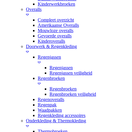
Kinderwerkbroeken
Overalls
Compleet overzicht
Amerikaanse Overalls
Mouwloze overalls
Gevoerde overalls
Kinderoveralls
Doorwerk & Regenkleding
Regenjassen
Regenjassen
Regenjassen veiligheid
Regenbroeken
Regenbroeken
Regenbroeken veiligheid
Regenoveralls
Regenpak
Waadpakken
Regenkleding accessoires
Onderkleding & Thermokleding
Thermobroeken