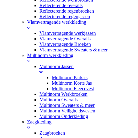
Reflecterende overalls
Reflecterende regenbroeken
Reflecterende regenjassen
Vlamvertragende werkkleding
Vlamvertragende werkjassen
Vlamvertragende Overalls
Vlamvertragende Broeken
Vlamvertragende Sweaters & meer
Multinorm werkkleding
Multinorm Jassen
Multinorm Parka's
Multinorm Korte Jas
Multinorm Fleecevest
Multinorm Werkbroeken
Multinorm Overalls
Multinorm Sweaters & meer
Multinorm Veiligheidsvesten
Multinorm Onderkleding
Zaagkleding
Zaagbroeken