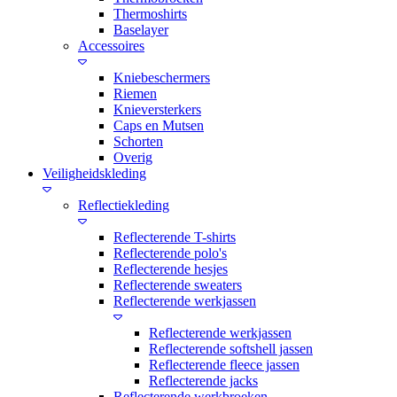
Thermoshirts
Baselayer
Accessoires
Kniebeschermers
Riemen
Knieversterkers
Caps en Mutsen
Schorten
Overig
Veiligheidskleding
Reflectiekleding
Reflecterende T-shirts
Reflecterende polo's
Reflecterende hesjes
Reflecterende sweaters
Reflecterende werkjassen
Reflecterende werkjassen
Reflecterende softshell jassen
Reflecterende fleece jassen
Reflecterende jacks
Reflecterende werkbroeken