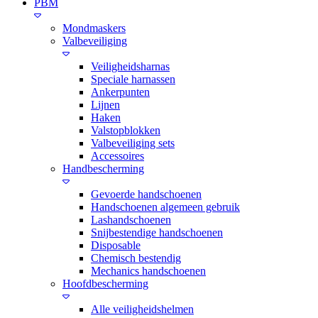
PBM
Mondmaskers
Valbeveiliging
Veiligheidsharnas
Speciale harnassen
Ankerpunten
Lijnen
Haken
Valstopblokken
Valbeveiliging sets
Accessoires
Handbescherming
Gevoerde handschoenen
Handschoenen algemeen gebruik
Lashandschoenen
Snijbestendige handschoenen
Disposable
Chemisch bestendig
Mechanics handschoenen
Hoofdbescherming
Alle veiligheidshelmen