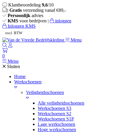
Klantbeoordeling
9,6
/10
Gratis
verzending vanaf €89,-
Persoonlijk
advies
KMS
voor bedrijven |
inloggen
Inloggen KMS
excl. BTW
Menu
0
Menu
Sluiten
Home
Werkschoenen
Veiligheidsschoenen
Alle veiligheidsschoenen
Werkschoenen S3
Werkschoenen S2
Werkschoenen S1P
Lage werkschoenen
Hoge werkschoenen