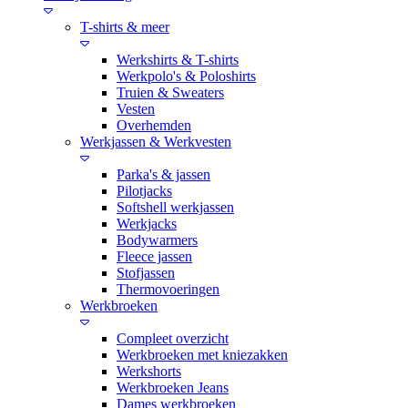
T-shirts & meer
Werkshirts & T-shirts
Werkpolo's & Poloshirts
Truien & Sweaters
Vesten
Overhemden
Werkjassen & Werkvesten
Parka's & jassen
Pilotjacks
Softshell werkjassen
Werkjacks
Bodywarmers
Fleece jassen
Stofjassen
Thermovoeringen
Werkbroeken
Compleet overzicht
Werkbroeken met kniezakken
Werkshorts
Werkbroeken Jeans
Dames werkbroeken